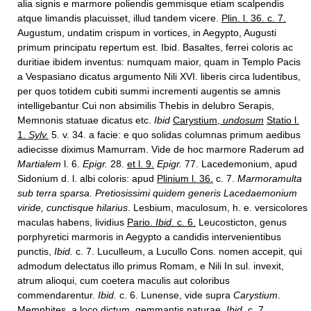
alia signis e marmore poliendis gemmisque etiam scalpendis
atque limandis placuisset, illud tandem vicere.
Plin. l. 36. c. 7.
Augustum, undatim crispum in vortices, in Aegypto, Augusti
primum principatu repertum est. Ibid. Basaltes, ferrei coloris ac
duritiae ibidem inventus: numquam maior, quam in Templo Pacis
a Vespasiano dicatus argumento Nili XVI. liberis circa ludentibus,
per quos totidem cubiti summi incrementi augentis se amnis
intelligebantur Cui non absimilis Thebis in delubro Serapis,
Memnonis statuae dicatus etc.
Ibid
Carystium,
undosum
Statio l.
1.
Sylv.
5. v. 34. a facie: e quo solidas columnas primum aedibus
adiecisse diximus Mamurram. Vide de hoc marmore Raderum ad
Martialem
l. 6.
Epigr.
28.
et l. 9.
Epigr.
77. Lacedemonium, apud
Sidonium d. l. albi coloris: apud
Plinium l. 36.
c. 7.
Marmoramulta
sub terra sparsa. Pretiosissimi quidem generis Lacedaemonium
viride, cunctisque hilarius
. Lesbium, maculosum, h. e. versicolores
maculas habens, lividius
Pario.
Ibid.
c. 6.
Leucosticton, genus
porphyretici marmoris in Aegypto a candidis intervenientibus
punctis,
Ibid.
c. 7. Luculleum, a Lucullo Cons. nomen accepit, qui
admodum delectatus illo primus Romam, e Nili In sul. invexit,
atrum alioqui, cum coetera maculis aut coloribus
commendarentur.
Ibid.
c. 6. Lunense, vide supra
Carystium
.
Memphites, a loco dictum, gemmantis naturae.
Ibid.
c. 7.