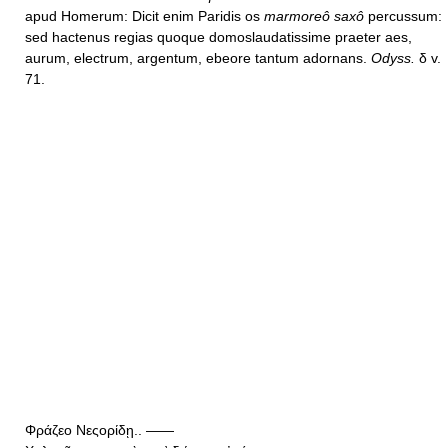
apud Homerum: Dicit enim Paridis os
marmoreô saxô
percussum:
sed hactenus regias quoque domoslaudatissime praeter aes,
aurum, electrum, argentum, ebeore tantum adornans.
Odyss.
δ v.
71.
Φράζεο Νεςορίδῃ.. ——