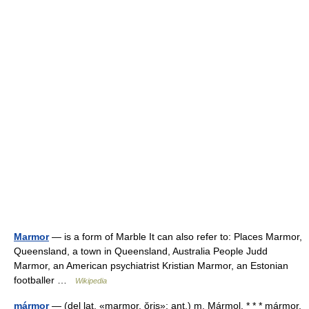
Marmor
— is a form of Marble It can also refer to: Places Marmor,
Queensland, a town in Queensland, Australia People Judd
Marmor, an American psychiatrist Kristian Marmor, an Estonian
footballer …
Wikipedia
mármor
— (del lat. «marmor, ŏris»; ant.) m. Mármol. * * * mármor.