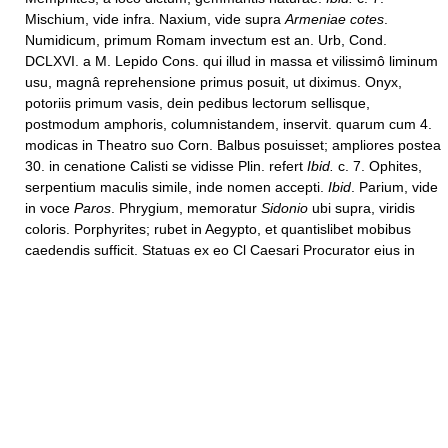
Mischium, vide infra. Naxium, vide supra
Armeniae cotes
.
Numidicum, primum Romam invectum est an. Urb, Cond.
DCLXVI. a M. Lepido Cons. qui illud in massa et vilissimô liminum
usu, magnâ reprehensione primus posuit, ut diximus. Onyx,
potoriis primum vasis, dein pedibus lectorum sellisque,
postmodum amphoris, columnistandem, inservit. quarum cum 4.
modicas in Theatro suo Corn. Balbus posuisset; ampliores postea
30. in cenatione Calisti se vidisse Plin. refert
Ibid.
c. 7. Ophites,
serpentium maculis simile, inde nomen accepti.
Ibid
. Parium, vide
in voce
Paros
. Phrygium, memoratur
Sidonio
ubi supra, viridis
coloris. Porphyrites; rubet in Aegypto, et quantislibet mobibus
caedendis sufficit. Statuas ex eo Cl Caesari Procurator eius in