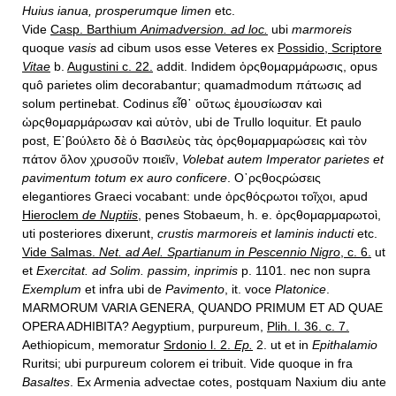
Huius ianua, prosperumque limen
etc.
Vide
Casp. Barthium
Animadversion. ad loc.
ubi
marmoreis
quoque
vasis
ad cibum usos esse Veteres ex
Possidio, Scriptore
Vitae
b.
Augustini c. 22.
addit. Indidem ὀρςθομαρμάρωσις, opus
quô parietes olim decorabantur; quamadmodum πάτωσις ad
solum pertinebat. Codinus εἶθ᾿ οὕτως ἐμουσίωσαν καὶ
ὠρςθομαρμάρωσαν καὶ αὐτὸν, ubi de Trullo loquitur. Et paulo
post, Ε᾿βούλετο δὲ ὁ Βασιλεὺς τὰς ὀρςθομαρμαρώσεις καὶ τὸν
πάτον ὅλον χρυσοῦν ποιεῖν,
Volebat autem Imperator parietes et
pavimentum totum ex auro conficere
. Ο᾿ρςθοςρώσεις
elegantiores Graeci vocabant: unde ὀρςθόςρωτοι τοῖχοι, apud
Hieroclem
de Nuptiis
,
penes Stobaeum, h. e. ὀρςθομαρμαρωτοὶ,
uti posteriores dixerunt,
crustis marmoreis et laminis inducti
etc.
Vide Salmas.
Net. ad Ael. Spartianum in Pescennio Nigro
, c. 6.
ut
et
Exercitat. ad Solim. passim, inprimis
p. 1101. nec non supra
Exemplum
et infra ubi de
Pavimento
, it. voce
Platonice
.
MARMORUM VARIA GENERA, QUANDO PRIMUM ET AD QUAE
OPERA ADHIBITA? Aegyptium, purpureum,
Plih. l. 36. c. 7.
Aethiopicum, memoratur
Srdonio l. 2.
Ep.
2. ut et in
Epithalamio
Ruritsi; ubi purpureum colorem ei tribuit. Vide quoque in fra
Basaltes
. Ex Armenia advectae cotes, postquam Naxium diu ante