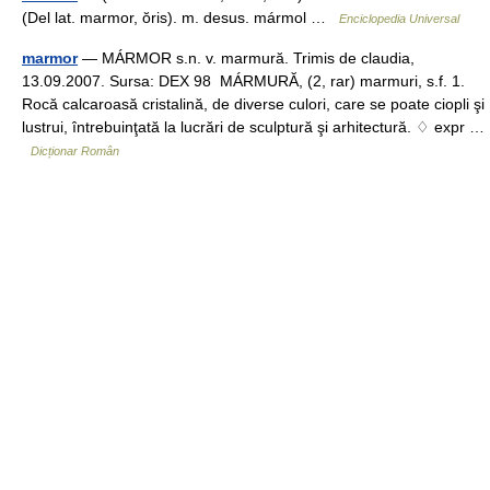
(Del lat. marmor, ŏris). m. desus. mármol …
Enciclopedia Universal
marmor
— MÁRMOR s.n. v. marmură. Trimis de claudia,
13.09.2007. Sursa: DEX 98 MÁRMURĂ, (2, rar) marmuri, s.f. 1.
Rocă calcaroasă cristalină, de diverse culori, care se poate ciopli şi
lustrui, întrebuinţată la lucrări de sculptură şi arhitectură. ♢ expr …
Dicționar Român