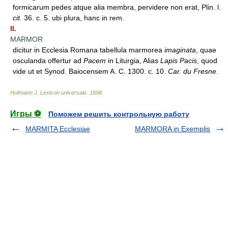
formicarum pedes atque alia membra, pervidere non erat, Plin. l.
cit.
36. c. 5. ubi plura, hanc in rem.
II.
MARMOR
dicitur in Ecclesia Romana tabellula marmorea
imaginata
, quae
osculanda offertur ad
Pacem
in Liturgia, Alias
Lapis Pacis
, quod
vide ut et Synod. Baiocensem A. C. 1300. c. 10.
Car. du Fresne
.
Hofmann J. Lexicon universale
.
1698
.
Игры ⚽
Поможем решить контрольную работу
MARMITA Ecclesiae
MARMORA in Exemplis