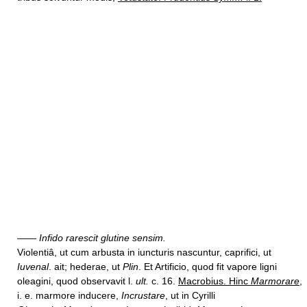
——
Infido rarescit glutine sensim.
Violentiâ, ut cum arbusta in iuncturis nascuntur, caprifici, ut
Iuvenal
. ait; hederae, ut
Plin
. Et Artificio, quod fit vapore ligni
oleagini, quod observavit l.
ult.
c. 16.
Macrobius. Hinc
Marmorare
,
i. e. marmore inducere,
Incrustare
, ut in Cyrilli