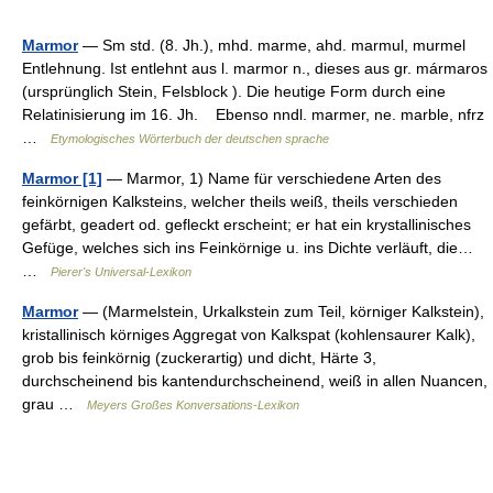
Marmor
— Sm std. (8. Jh.), mhd. marme, ahd. marmul, murmel
Entlehnung. Ist entlehnt aus l. marmor n., dieses aus gr. mármaros
(ursprünglich Stein, Felsblock ). Die heutige Form durch eine
Relatinisierung im 16. Jh. Ebenso nndl. marmer, ne. marble, nfrz
…
Etymologisches Wörterbuch der deutschen sprache
Marmor [1]
— Marmor, 1) Name für verschiedene Arten des
feinkörnigen Kalksteins, welcher theils weiß, theils verschieden
gefärbt, geadert od. gefleckt erscheint; er hat ein krystallinisches
Gefüge, welches sich ins Feinkörnige u. ins Dichte verläuft, die…
…
Pierer's Universal-Lexikon
Marmor
— (Marmelstein, Urkalkstein zum Teil, körniger Kalkstein),
kristallinisch körniges Aggregat von Kalkspat (kohlensaurer Kalk),
grob bis feinkörnig (zuckerartig) und dicht, Härte 3,
durchscheinend bis kantendurchscheinend, weiß in allen Nuancen,
grau …
Meyers Großes Konversations-Lexikon