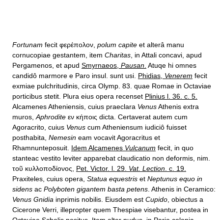
Fortunam
fecit φερέπολον,
polum capite
et alterâ manu
cornucopiae gestantem, item
Charitas
, in Attali concavi, apud
Pergamenos, et apud
Smyrnaeos,
Pausan
.
Atuqe hi omnes
candidô marmore e Paro insul. sunt usi.
Phidias,
Venerem
fecit
exmiae pulchritudinis, circa Olymp. 83. quae Romae in Octaviae
porticibus stetit. Plura eius opera recenset
Plinius l. 36. c. 5.
Alcamenes Atheniensis, cuius praeclara
Venus
Athenis extra
muros,
Aphrodite
εν κήποις dicta. Certaverat autem cum
Agoracrito, cuius
Venus
cum Atheniensum iudiciô fuisset
posthabita,
Nemesin
eam vocavit Agoracritus et
Rhamnunteposuit.
Idem Alcamenes
Vulcanum
fecit, in quo
stanteac vestito leviter apparebat claudicatio non deformis, nim.
τοῦ κυλλοποδίονος,
Pet. Victor. l. 29.
Vat. Lection
. c. 19.
Praxiteles, cuius opera,
Statua equestris
et
Neptunus equo in
sidens
ac
Polyboten gigantem basta petens
. Athenis in Ceramico:
Venus Gnidia
inprimis nobilis. Eiusdem est
Cupido
, obiectus a
Cicerone Verri, illepropter quem Thespiae visebantur, postea in