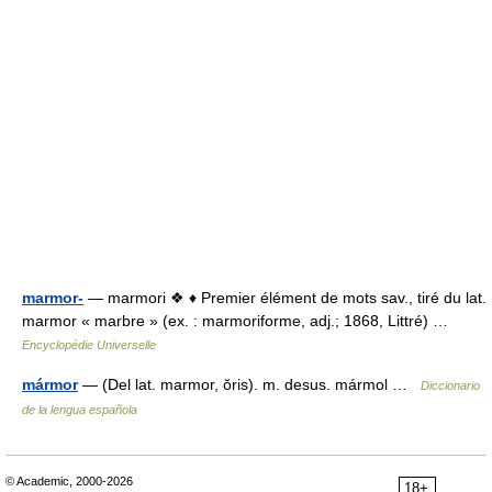
marmor-
— marmori ❖ ♦ Premier élément de mots sav., tiré du lat.
marmor « marbre » (ex. : marmoriforme, adj.; 1868, Littré) …
Encyclopédie Universelle
mármor
— (Del lat. marmor, ŏris). m. desus. mármol …
Diccionario
de la lengua española
© Academic, 2000-2026
18+