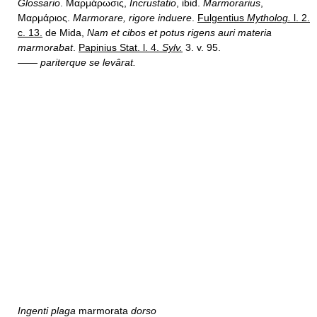
Glossario
. Μαρμάρωσις,
Incrustatio
, ibid.
Marmorarius
,
Μαρμάριος.
Marmorare, rigore induere
.
Fulgentius
Mytholog.
l. 2.
c. 13.
de Mida,
Nam et cibos et potus rigens auri materia
marmorabat
.
Papinius Stat. l. 4.
Sylv.
3. v. 95.
——
pariterque se levârat.
Ingenti plaga
marmorata
dorso