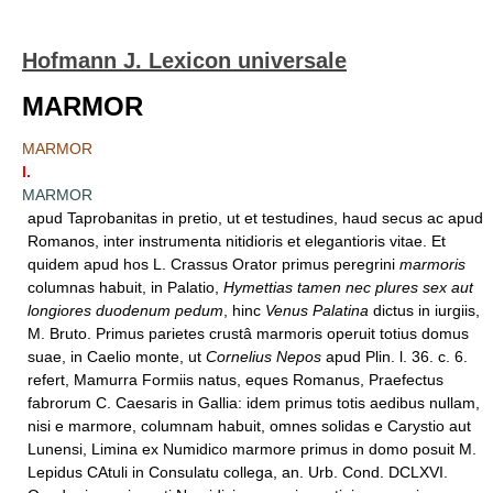
Hofmann J. Lexicon universale
MARMOR
MARMOR
I.
MARMOR
apud Taprobanitas in pretio, ut et testudines, haud secus ac apud
Romanos, inter instrumenta nitidioris et elegantioris vitae. Et
quidem apud hos L. Crassus Orator primus peregrini
marmoris
columnas habuit, in Palatio,
Hymettias tamen nec plures sex aut
longiores duodenum pedum
, hinc
Venus Palatina
dictus in iurgiis,
M. Bruto. Primus parietes crustâ marmoris operuit totius domus
suae, in Caelio monte, ut
Cornelius Nepos
apud Plin. l. 36. c. 6.
refert, Mamurra Formiis natus, eques Romanus, Praefectus
fabrorum C. Caesaris in Gallia: idem primus totis aedibus nullam,
nisi e marmore, columnam habuit, omnes solidas e Carystio aut
Lunensi, Limina ex Numidico marmore primus in domo posuit M.
Lepidus CAtuli in Consulatu collega, an. Urb. Cond. DCLXVI.