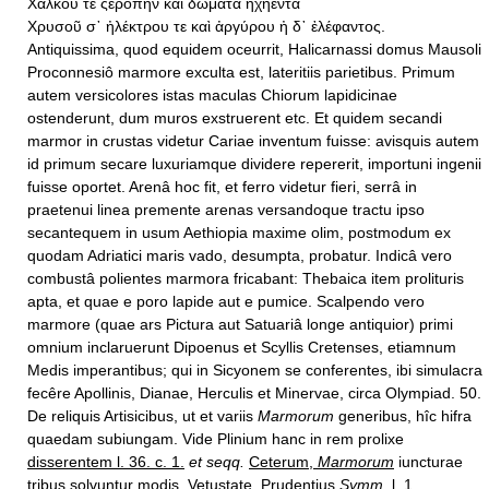
Χαλκοῦ τε ςεροπὴν καὶ δώματα ἠχήεντα
Χρυσοῦ σ᾿ ἠλέκτρου τε καὶ ἀργύρου ἠ δ᾿ ἐλέφαντος.
Antiquissima, quod equidem oceurrit, Halicarnassi domus Mausoli
Proconnesiô marmore exculta est, lateritiis parietibus. Primum
autem versicolores istas maculas Chiorum lapidicinae
ostenderunt, dum muros exstruerent etc. Et quidem secandi
marmor in crustas videtur Cariae inventum fuisse: avisquis autem
id primum secare luxuriamque dividere repererit, importuni ingenii
fuisse oportet. Arenâ hoc fit, et ferro videtur fieri, serrâ in
praetenui linea premente arenas versandoque tractu ipso
secantequem in usum Aethiopia maxime olim, postmodum ex
quodam Adriatici maris vado, desumpta, probatur. Indicâ vero
combustâ polientes marmora fricabant: Thebaica item prolituris
apta, et quae e poro lapide aut e pumice. Scalpendo vero
marmore (quae ars Pictura aut Satuariâ longe antiquior) primi
omnium inclaruerunt Dipoenus et Scyllis Cretenses, etiamnum
Medis imperantibus; qui in Sicyonem se conferentes, ibi simulacra
fecêre Apollinis, Dianae, Herculis et Minervae, circa Olympiad. 50.
De reliquis Artisicibus, ut et variis
Marmorum
generibus, hîc hifra
quaedam subiungam. Vide Plinium hanc in rem prolixe
disserentem l. 36. c. 1.
et seqq.
Ceterum,
Marmorum
iuncturae
tribus solvuntur modis,
Vetustate. Prudentius
Symm.
l. 1.