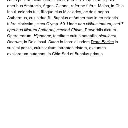
operibus Ambracia, Argos, Cleone, refertae fuêre. Malas, in Chio
Insul. celebris fuit, filisque eius Micciades, ac dein nepos
Anthermus, cuius duo filii Bupalus et Anthermus in ea scientia
fuêre clarissimi, circa Olymp. 60. Unde
non vitibus tantum, sed 7
operibus filiorum Anthermi, censeri Chium
, Proverbiis dictum.
Opera eorum,
Hipponax
, foeditate vultus notabilis,
simulacra
Deorum
, in Delo insul.
Diana
in Iaso: eiusdem
Deae
Facies
in
sublimi posita, cuius vultum intrantes tristem, exeuntes
exhilaratum putabant, in Chio-Sed et Bupalus primus