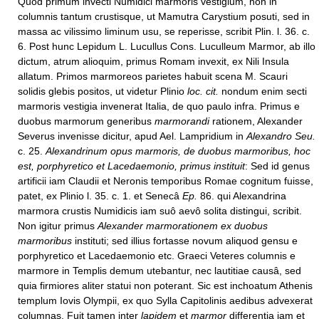
Quod primum invecti Numidici marmoris vestigium, non in
columnis tantum crustisque, ut Mamutra Carystium posuti, sed in
massa ac vilissimo liminum usu, se reperisse, scribit Plin. l. 36. c.
6. Post hunc Lepidum L. Lucullus Cons. Luculleum Marmor, ab illo
dictum, atrum alioquim, primus Romam invexit, ex Nili Insula
allatum. Primos marmoreos parietes habuit scena M. Scauri
solidis glebis positos, ut videtur Plinio
loc. cit.
nondum enim secti
marmoris vestigia invenerat Italia, de quo paulo infra. Primus e
duobus marmorum generibus
marmorandi
rationem, Alexander
Severus invenisse dicitur, apud Ael. Lampridium in
Alexandro Seu.
c. 25.
Alexandrinum opus marmoris, de duobus marmoribus, hoc
est, porphyretico et Lacedaemonio, primus instituit
: Sed id genus
artificii iam Claudii et Neronis temporibus Romae cognitum fuisse,
patet, ex Plinio l. 35. c. 1. et Senecâ
Ep.
86. qui Alexandrina
marmora crustis Numidicis iam suô aevô solita distingui, scribit.
Non igitur primus
Alexander
marmorationem ex duobus
marmoribus
instituti; sed illius fortasse novum aliquod gensu e
porphyretico et Lacedaemonio etc. Graeci Veteres columnis e
marmore in Templis demum utebantur, nec lautitiae causâ, sed
quia firmiores aliter statui non poterant. Sic est inchoatum Athenis
templum Iovis Olympii, ex quo Sylla Capitolinis aedibus advexerat
columnas. Fuit tamen inter
lapidem
et
marmor
differentia iam et