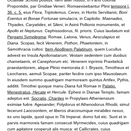
Octaviae Scholis positus. Item alter nudus, in Pario colonia
Propontidis, par Gnidiae Veneri. Romaevisebantur Plinii
tempore l.
36. c. 5.
eius
Flora, Triptolemus, Ceres
, in Hortis Servilianis;
Boni
Eventus
et
Bonae Fortunae
simulacra, in Capitolio.
Maenades,
Thyades, Caryatides
, et
Sileni
, in Asinii Pollionis monumentis, et
Apollo
et
Neptunus
. Cephissodorus, fil. prioris: Cuius laudatum est
Pergami
Symplegma
; Romae,
Latona, Venus, Aesculapius
et
Diana
. Scopas, fecit
Venerem, Pothon, Phaetontem
, in
Samothracia cultos:
Item
Apollinem Palatinum
,
quem Lucullus
advexit ex Insula Apolloniatarum;
Vestam sedentem cum duobus
chametaeris
, et
Canephorum
etc.
Venerem
inprimis Praxitelicâ
praestantiorem, alique Plinio memorata d. l. Bryaxis, Timotheus et
Leochares, aemuli Scopae, pariter fecêre cum ipso
Mausolaeum
.
In eiusdem summo
quadrigam
marmoream quintus Artifex, Pythis,
additit. Timothei quoque manu
Diana
fuit Romae in
Palatio.
Menestratus,
Hecate
et
Hercule
. Ephesi in Dianae Templo, famam
adeptus est.
Socratis,
Charites
in Propylaeo Atheniensium
eximiae fuêre. Agesander, Polydorus et Athenodorus Rhodii, simul
fecerunt
Laocoontem, et liberos draconumque mirabiles nexus
,
ex uno lapide, quod opus in Titi Imperat. domo fuit etc. Sunt et in
parvis marmoreis famam consecuti Myrmecides, cuius
quadrigam
cum agitatore
cooperuit alis musca: et Callicrates, cuius