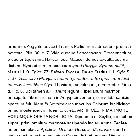
urbem ex Aegypto advexit Triarius Pollio, non admodum probatâ
novitate. Plin. 36. c. 7. Vide quoque
Leucosticton
. Proconnesium,
e quo antiquissima Halicarnassi Mausoli domus exculta est, uti
dictum. Synnadicum, maculosum
quod Phrygia Synnas-mittit
,
Martial. l. 9.
Epigr. 77. Balneo Tuccae
.
De eo
Statius l. 1.
Sylv.
5.
v. 37.
Sola cavo Phrygiae quam Synnados antre Ipse cruentavit
maculis lucentibus Atys
. Thasium, maculosum, memoratur Plinio
d.
l. c. 6.
Ubi tamen alii
Parium
legunt. Tiberianum marmor,
principatu Tiberii primum in Aegyptoinventum, convolutâ canicie
sparsum fuit,
Idem
ib.
Versicolores maculas Chiorum lapidicinae
primum ostenderunt,
Idem c. 6.
etc. ARTIFICES IN MARMORE
EORUMQUE OPERA NOBILIORA. Dipoenus et Scyllis, de quibus
supra, primi omnium marmore scalpendo inclaruerunt. Fecêre
autem simulacra
Apollinis, Dianae, Herculis, Minervae
; quod e
caelo postea factum est, circa Olymp. 50. Et quidem Dipoeni